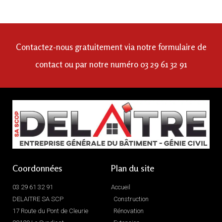
Rien à redire non plus sur l’équipe de construction :
des personnes compétentes, agréables et très
sympathiques.
Contactez-nous gratuitement via notre formulaire de
Nous recommandons la société Delaitre les yeux
fermés.
contact ou par notre numéro 03 29 61 32 91
Coordonnées
Plan du site
03 29 61 32 91
Accueil
DELAITRE SA SCP
Construction
17 Route du Pont de Cleurie
Rénovation