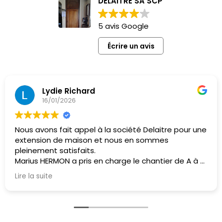
DELAITRE SA SCP
5 avis Google
Écrire un avis
Lydie Richard
16/01/2026
Nous avons fait appel à la société Delaitre pour une
extension de maison et nous en sommes
pleinement satisfaits.
Marius HERMON a pris en charge le chantier de A à Z
(devis, plans, demande préalable, suivi des travaux,
Lire la suite
etc.). Son professionnalisme est exemplaire : il
appelle dès qu’un problème apparaît et propose
immédiatement des solutions, et il prévient
également en cas d’éventuels retards.